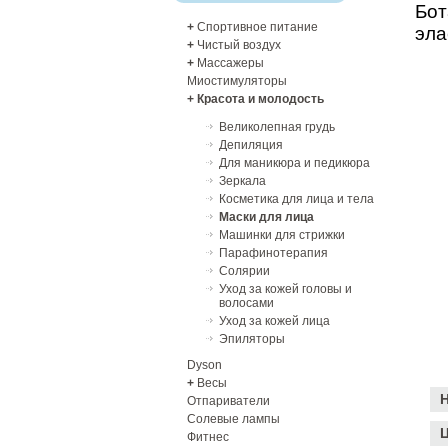
Бот
+
Спортивное питание
эла
+
Чистый воздух
+
Массажеры
Миостимуляторы
+
Красота и молодость
Великолепная грудь
Депиляция
Для маникюра и педикюра
Зеркала
Косметика для лица и тела
Маски для лица
Машинки для стрижки
Парафинотерапия
Солярии
Уход за кожей головы и
волосами
Уход за кожей лица
Эпиляторы
Dyson
+
Весы
Отпариватели
Солевые лампы
Ц
Фитнес