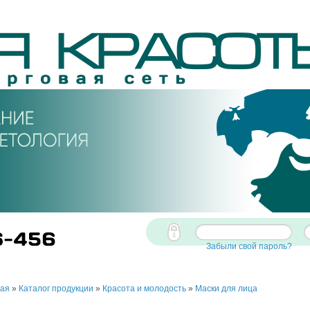
Забыли свой пароль?
ная
»
Каталог продукции
»
Красота и молодость
»
Маски для лица