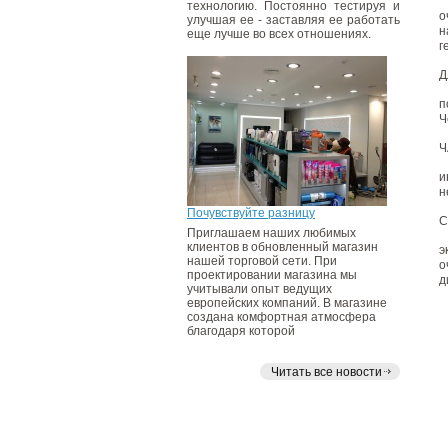
технологию. Постоянно тестируя и
о
улучшая ее - заставляя ее работать
н
еще лучше во всех отношениях.
г
Д
п
Ч
Ч
и
н
Почувствуйте разницу
С
Приглашаем наших любимых
клиентов в обновленный магазин
э
нашей торговой сети. При
о
проектировании магазина мы
д
учитывали опыт ведущих
европейских компаний. В магазине
создана комфортная атмосфера
благодаря которой
Читать все новости