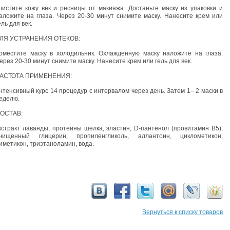
чистите кожу век и ресницы от макияжа. Достаньте маску из упаковки и
аложите на глаза. Через 20-30 минут снимите маску. Нанесите крем или
ель для век.
ЛЯ УСТРАНЕНИЯ ОТЕКОВ:
оместите маску в холодильник. Охлажденную маску наложите на глаза.
ерез 20-30 минут снимите маску. Нанесите крем или гель для век.
АСТОТА ПРИМЕНЕНИЯ:
нтенсивный курс 14 процедур с интервалом через день. Затем 1– 2 маски в
еделю.
ОСТАВ:
кстракт лаванды, протеины шелка, эластин, D-пантенол (провитамин В5),
чищенный глицерин, пропиленгликоль, аллантоин, циклометикон,
иметикон, триэтаноламин, вода.
Вернуться к списку товаров