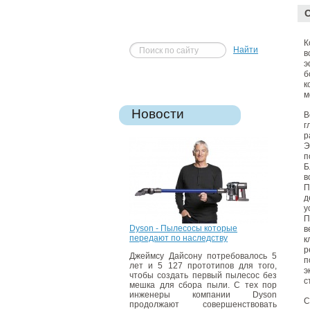
К
Найти
в
э
б
к
м
Новости
В
г
р
Э
п
Б
в
П
д
у
П
Dyson - Пылесосы которые
в
передают по наследству
к
р
Джеймсу Дайсону потребовалось 5
п
лет и 5 127 прототипов для того,
э
чтобы создать первый пылесос без
с
мешка для сбора пыли. С тех пор
инженеры компании Dyson
С
продолжают совершенствовать