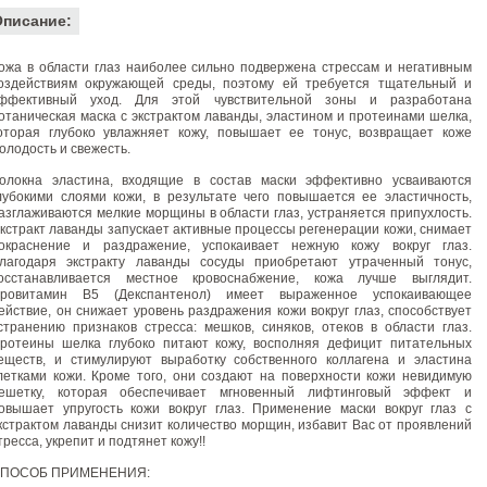
Описание:
ожа в области глаз наиболее сильно подвержена стрессам и негативным
оздействиям окружающей среды, поэтому ей требуется тщательный и
ффективный уход. Для этой чувствительной зоны и разработана
отаническая маска с экстрактом лаванды, эластином и протеинами шелка,
оторая глубоко увлажняет кожу, повышает ее тонус, возвращает коже
олодость и свежесть.
олокна эластина, входящие в состав маски эффективно усваиваются
лубокими слоями кожи, в результате чего повышается ее эластичность,
азглаживаются мелкие морщины в области глаз, устраняется припухлость.
кстракт лаванды запускает активные процессы регенерации кожи, снимает
окраснение и раздражение, успокаивает нежную кожу вокруг глаз.
лагодаря экстракту лаванды сосуды приобретают утраченный тонус,
осстанавливается местное кровоснабжение, кожа лучше выглядит.
ровитамин В5 (Декспантенол) имеет выраженное успокаивающее
ействие, он снижает уровень раздражения кожи вокруг глаз, способствует
странению признаков стресса: мешков, синяков, отеков в области глаз.
ротеины шелка глубоко питают кожу, восполняя дефицит питательных
еществ, и стимулируют выработку собственного коллагена и эластина
летками кожи. Кроме того, они создают на поверхности кожи невидимую
ешетку, которая обеспечивает мгновенный лифтинговый эффект и
овышает упругость кожи вокруг глаз. Применение маски вокруг глаз с
кстрактом лаванды снизит количество морщин, избавит Вас от проявлений
тресса, укрепит и подтянет кожу!!
ПОСОБ ПРИМЕНЕНИЯ: