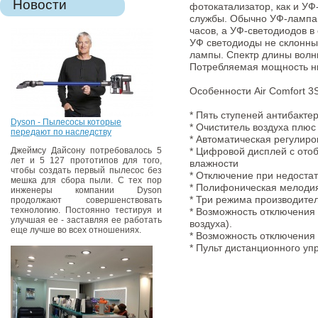
Новости
фотокатализатор, как и УФ
службы. Обычно УФ-лампа 
часов, а УФ-светодиодов в 
УФ светодиоды не склонны 
лампы. Спектр длины волн
Потребляемая мощность н
Особенности Air Comfort 
* Пять ступеней антибакте
Dyson - Пылесосы которые
* Очиститель воздуха плюс
передают по наследству
* Автоматическая регулиро
Джеймсу Дайсону потребовалось 5
* Цифровой дисплей с ото
лет и 5 127 прототипов для того,
влажности
чтобы создать первый пылесос без
* Отключение при недоста
мешка для сбора пыли. С тех пор
* Полифоническая мелодия
инженеры компании Dyson
* Три режима производите
продолжают совершенствовать
технологию. Постоянно тестируя и
* Возможность отключения 
улучшая ее - заставляя ее работать
воздуха).
еще лучше во всех отношениях.
* Возможность отключения
* Пульт дистанционного уп